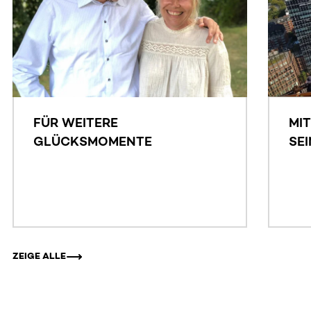
FÜR WEITERE
MI
GLÜCKSMOMENTE
SE
NI
MÜ
ZEIGE ALLE