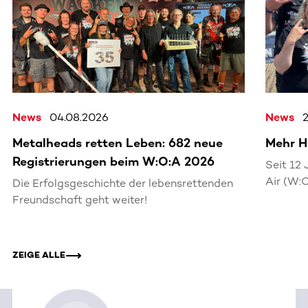
News
04.08.2026
News
Metalheads retten Leben: 682 neue
Mehr H
Registrierungen beim W:O:A 2026
Seit 12
Air (W:
Die Erfolgsgeschichte der lebensrettenden
lebensr
Freundschaft geht weiter!
ZEIGE ALLE