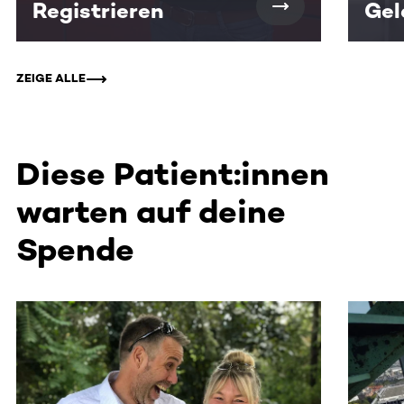
Registrieren
Gel
ZEIGE ALLE
Diese Patient:innen
warten auf deine
Spende
Dieser Bereich enthält horizontal scrollbare Inhalte. Nutz