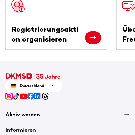
Registrierungsakti
Übe
on organisieren
Fre
Deutschland
Aktiv werden
Informieren