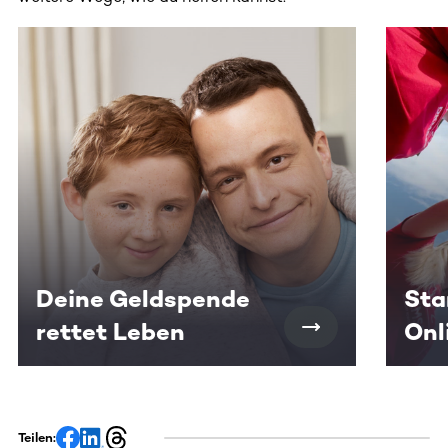
Dieser Bereich enthält horizontal scrollbare Inhalte. Nutz
Deine Geldspende
Sta
rettet Leben
Onl
Teilen: