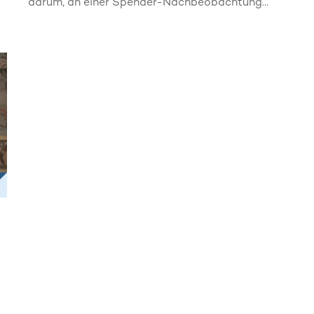
darum, an einer Spender-Nachbeobachtung
L
teilzunehmen. So hilfst du uns dabei, dein
w
Wohlergehen aufmerksam im Blick zu behalten.
v