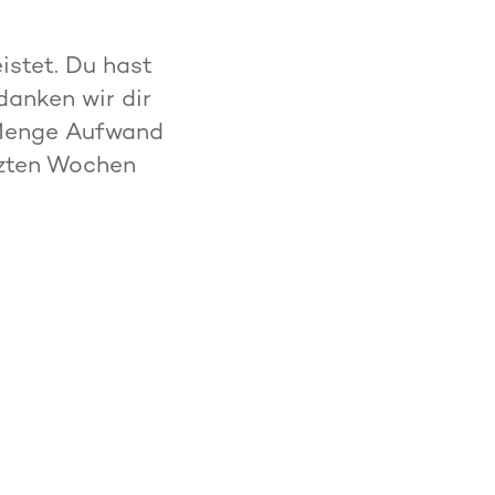
!
istet. Du hast
anken wir dir
e Menge Aufwand
tzten Wochen