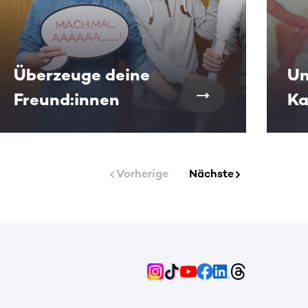
Überzeuge deine
Un
Freund:innen
K
Vorherige
Nächste