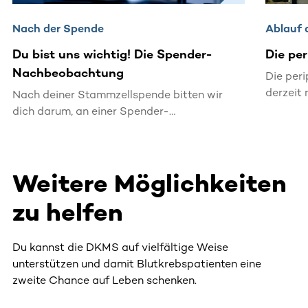
Nach der Spende
Ablauf 
Du bist uns wichtig! Die Spender-
Die pe
Nachbeobachtung
Die per
derzeit
Nach deiner Stammzellspende bitten wir
zum Ein
dich darum, an einer Spender-
Stammze
Nachbeobachtung teilzunehmen. So hilfst du
(Aphere
uns dabei, dein Wohlergehen aufmerksam im
Ärztin o
Blick zu behalten.
Weitere Möglichkeiten
Zugang 
Dialyse.
zu helfen
Du kannst die DKMS auf vielfältige Weise
unterstützen und damit Blutkrebspatienten eine
zweite Chance auf Leben schenken.