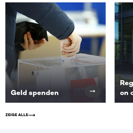
Dieser Bereich enthält horizontal scrollbare Inhalte. Nutz
Reg
Geld spenden
on 
ZEIGE ALLE