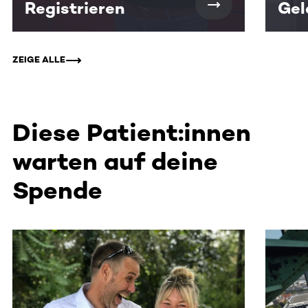
Registrieren
Gel
ZEIGE ALLE
Diese Patient:innen
warten auf deine
Spende
Dieser Bereich enthält horizontal scrollbare Inhalte. Nutz