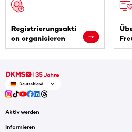
Registrierungsakti
Übe
on organisieren
Fre
Deutschland
Aktiv werden
Informieren