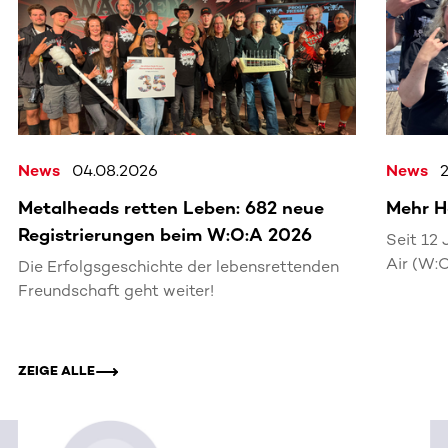
News
04.08.2026
News
Metalheads retten Leben: 682 neue
Mehr H
Registrierungen beim W:O:A 2026
Seit 12
Air (W:
Die Erfolgsgeschichte der lebensrettenden
lebensr
Freundschaft geht weiter!
ZEIGE ALLE