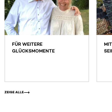
FÜR WEITERE
MI
GLÜCKSMOMENTE
SE
NI
MÜ
ZEIGE ALLE