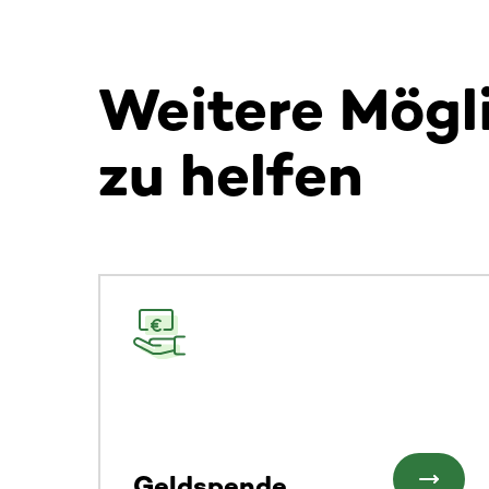
Weitere Mögl
zu helfen
Dieser Bereich enthält horizontal scrollbare Inh
Geldspende