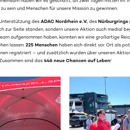
einsam haben wir es geschafft, an zwei Tagen mitten im Tr
zu sein und Menschen für unsere Mission zu gewinnen.
 Unterstützung des
ADAC Nordrhein e. V.
, des
Nürburgrings
sch zur Seite standen, sondern unsere Aktion auch medial be
stream aufgenommen haben, konnten wir eine großartige Reic
ehen lassen:
225 Menschen
haben sich direkt vor Ort als pot
en registriert – und zusätzlich wurden über unseren Akti
 Zusammen sind das
446 neue Chancen auf Leben
!