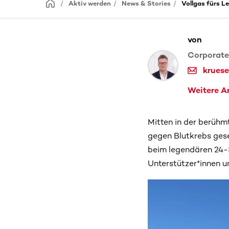
Aktiv werden
News & Stories
Vollgas fürs L
von
Corporat
krues
Weitere Ar
Mitten in der berühm
gegen Blutkrebs ges
beim legendären 24-
Unterstützer*innen u