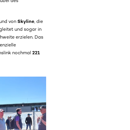
ubel des
und von
Skyline
, die
gleitet und sogar in
hweite erzielen. Das
enzielle
onslink nochmal
221