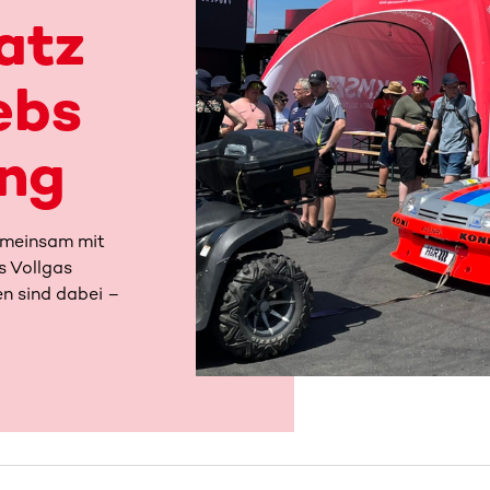
atz
ebs
ing
emeinsam mit
s Vollgas
en sind dabei –