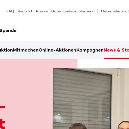
FAQ
Kontakt
Presse
Daten ändern
Karriere
Unternehmen, 
 Spende
ktion
Mitmachen
Online-Aktionen
Kampagnen
News & Sto
–
t