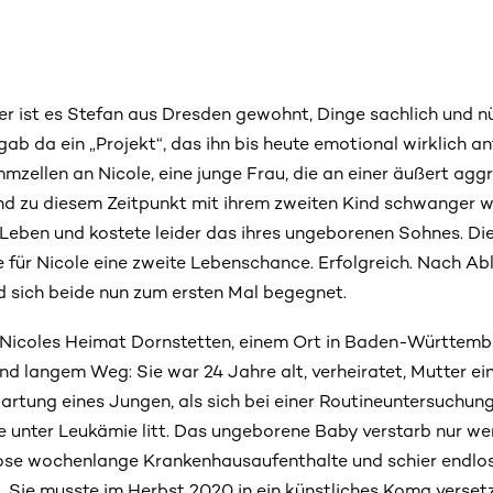
r ist es Stefan aus Dresden gewohnt, Dinge sachlich und n
ab da ein „Projekt“, das ihn bis heute emotional wirklich a
mzellen an Nicole, eine junge Frau, die an einer äußert aggr
d zu diesem Zeitpunkt mit ihrem zweiten Kind schwanger w
 Leben und kostete leider das ihres ungeborenen Sohnes. D
 für Nicole eine zweite Lebenschance. Erfolgreich. Nach Ab
d sich beide nun zum ersten Mal begegnet.
n Nicoles Heimat Dornstetten, einem Ort in Baden-Württembe
nd langem Weg: Sie war 24 Jahre alt, verheiratet, Mutter ei
rtung eines Jungen, als sich bei einer Routineuntersuchun
ie unter Leukämie litt. Das ungeborene Baby verstarb nur wen
ose wochenlange Krankenhausaufenthalte und schier endlo
 Sie musste im Herbst 2020 in ein künstliches Koma versetzt