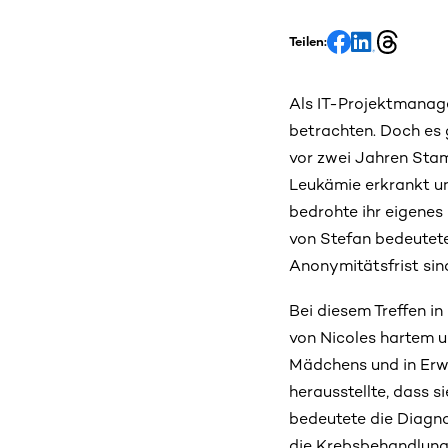
Teilen:
Als IT-Projektmanage
betrachten. Doch es g
vor zwei Jahren Stam
Leukämie erkrankt un
bedrohte ihr eigenes
von Stefan bedeutete
Anonymitätsfrist sin
Bei diesem Treffen i
von Nicoles hartem u
Mädchens und in Erwa
herausstellte, dass s
bedeutete die Diagn
die Krebsbehandlung.