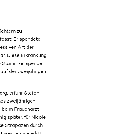
üchtern zu
nfasst: Er spendete
essiven Art der
ar. Diese Erkrankung
ie Stammzellspende
lauf der zweijährigen
rg, erfuhr Stefan
nes zweijährigen
g beim Frauenarzt
ig später, für Nicole
se Strapazen durch
 werden, sie erlitt