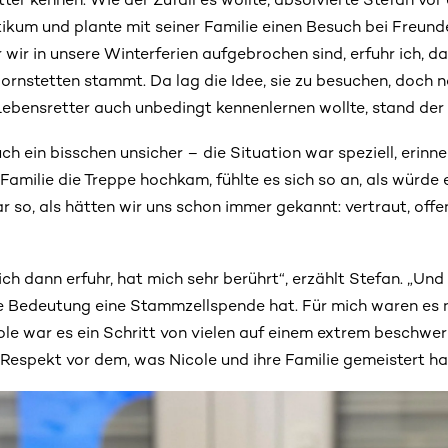
ikum und plante mit seiner Familie einen Besuch bei Freunde
or wir in unsere Winterferien aufgebrochen sind, erfuhr ich, 
rnstetten stammt. Da lag die Idee, sie zu besuchen, doch n
Lebensretter auch unbedingt kennenlernen wollte, stand der 
ch ein bisschen unsicher – die Situation war speziell, erinne
 Familie die Treppe hochkam, fühlte es sich so an, als würde 
so, als hätten wir uns schon immer gekannt: vertraut, offen
 ich dann erfuhr, hat mich sehr berührt“, erzählt Stefan. „Un
che Bedeutung eine Stammzellspende hat. Für mich waren es 
ole war es ein Schritt von vielen auf einem extrem beschwer
n Respekt vor dem, was Nicole und ihre Familie gemeistert ha