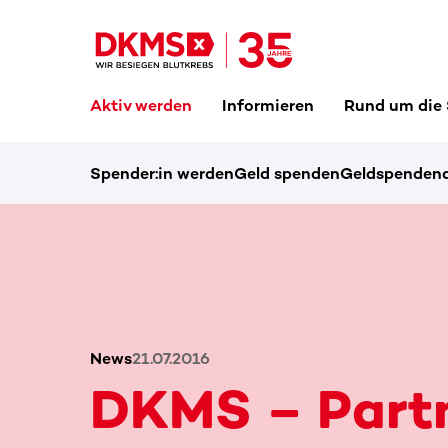
Aktiv werden
Informieren
Rund um die
Spender:in werden
Geld spenden
Geldspendena
News
21.07.2016
DKMS – Part