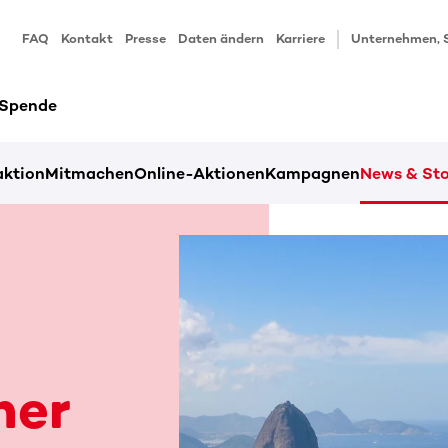
FAQ
Kontakt
Presse
Daten ändern
Karriere
Unternehmen, 
 Spende
ktion
Mitmachen
Online-Aktionen
Kampagnen
News & Sto
ner