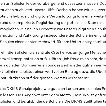
gen an Schulen leider vorübergehend aussetzen müssen. Doc
auchen auch jetzt unsere Hilfe. Deshalb haben wir in kurzer
te um hybride und digitale Veranstaltungsformen erweitert
e und unkomplizierte Registrierung als potenzielle Stammzel
möglichen. Mit neuen Formaten wie unserer digitalen Schu
ormation und Aufklärung insbesondere der Schülerinnen und
Schulen einen echten Mehrwert für ihre Unterrichtsgestaltun
ehr die Schulen als zentrale Orte hervor, um junge Mensch
zelltransplantation aufzuklären. „Ich freue mich sehr, das
len nach den Sommerferien bundesweit wieder aufnehmen w
kt teilnimmt, leistet einen wertvollen Beitrag dazu, die Üb
mit Blutkrebs auf der ganzen Welt zu verbessern!“
 das DKMS Schulprojekt, wie gut sich Lernen und soziales
n lassen. Das Angebot unter dem Motto „Dein Typ ist gefragt
hulen und berufsbildende Schulen. Die DKMS stellt allen 