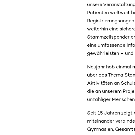
unsere Veranstaltun
Patienten weltweit br
Registrierungsangebo
weiterhin eine sicher
Stammzellspender er
eine umfassende Inf
gewährleisten – und 
Neujahr hob einmal m
über das Thema Stamm
Aktivitäten an Schu
die an unserem Proje
unzähliger Menschen 
Seit 15 Jahren zeigt
miteinander verbinde
Gymnasien, Gesamtsc