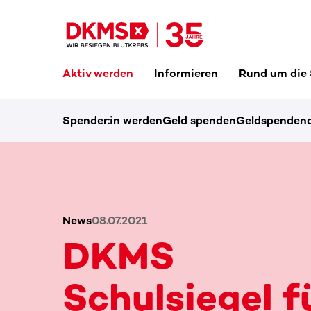
Aktiv werden
Informieren
Rund um die
Spender:in werden
Geld spenden
Geldspendena
News
08.07.2021
DKMS
Schulsiegel f