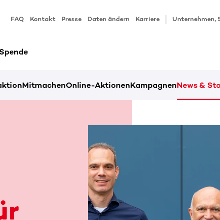
FAQ
Kontakt
Presse
Daten ändern
Karriere
Unternehmen, 
 Spende
ktion
Mitmachen
Online-Aktionen
Kampagnen
News & Sto
ür