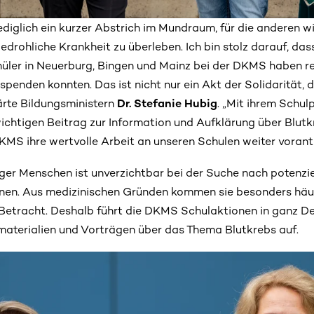
 lediglich ein kurzer Abstrich im Mundraum, für die anderen w
drohliche Krankheit zu überleben. Ich bin stolz darauf, dass
üler in Neuerburg, Bingen und Mainz bei der DKMS haben re
penden konnten. Das ist nicht nur ein Akt der Solidarität, d
lärte Bildungsministern
Dr. Stefanie Hubig
. „Mit ihrem Schulp
htigen Beitrag zur Information und Aufklärung über Blutkr
KMS ihre wertvolle Arbeit an unseren Schulen weiter vorantr
r Menschen ist unverzichtbar bei der Suche nach potenzie
nen. Aus medizinischen Gründen kommen sie besonders häuf
Betracht. Deshalb führt die DKMS Schulaktionen in ganz D
smaterialien und Vorträgen über das Thema Blutkrebs auf.