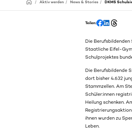
Aktiv werden
News & Stories
DKMS Schulsieg
Teilen:
Die Berufsbildenden
Staatliche Eifel-Gy
Schulprojektes bunde
Die Berufsbildende S
dort bisher 4.632 ju
Stammzellen. Am Ste
Schüler:innen regist
Heilung schenken. Am
Registrierungsaktion
ihnen wurden zu Spe
Leben.