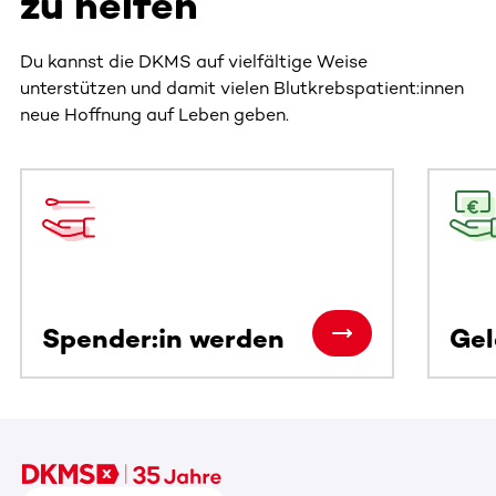
zu helfen
Du kannst die DKMS auf vielfältige Weise
unterstützen und damit vielen Blutkrebspatient:innen
neue Hoffnung auf Leben geben.
Dieser Bereich enthält horizontal scrollbare Inhalte. Nutz
Spender:in werden
Ge