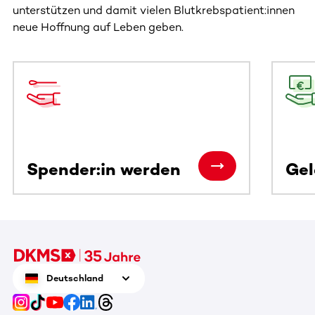
unterstützen und damit vielen Blutkrebspatient:innen
neue Hoffnung auf Leben geben.
Dieser Bereich enthält horizontal scrollbare Inhalte. Nutz
Spender:in werden
Ge
Deutschland