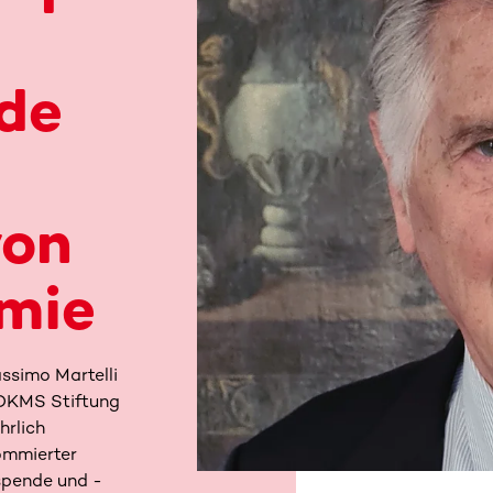
de
von
mie
assimo Martelli
 DKMS Stiftung
hrlich
ommierter
spende und -