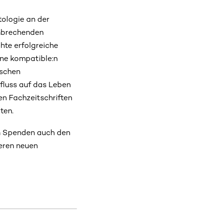
tologie an der
hnbrechenden
chte erfolgreiche
hne kompatible:n
ischen
fluss auf das Leben
hen Fachzeitschriften
ten.
en Spenden auch den
seren neuen