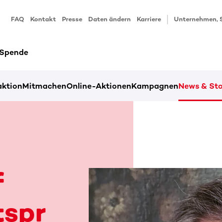
FAQ
Kontakt
Presse
Daten ändern
Karriere
Unternehmen, 
 Spende
ktion
Mitmachen
Online-Aktionen
Kampagnen
News & Sto
f
tspr