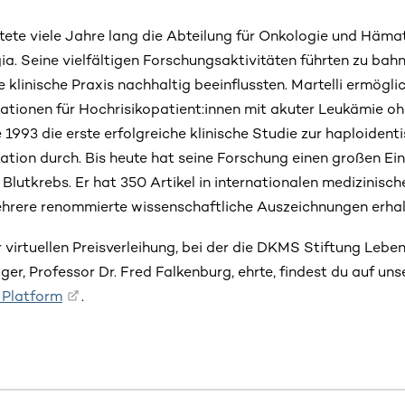
itete viele Jahre lang die Abteilung für Onkologie und Häma
gia. Seine vielfältigen Forschungsaktivitäten führten zu ba
 klinische Praxis nachhaltig beeinflussten. Martelli ermögli
tionen für Hochrisikopatient:innen mit akuter Leukämie o
 1993 die erste erfolgreiche klinische Studie zur haploident
tion durch. Bis heute hat seine Forschung einen großen Ein
 Blutkrebs. Er hat 350 Artikel in internationalen medizinisc
ehrere renommierte wissenschaftliche Auszeichnungen erhal
 virtuellen Preisverleihung, bei der die DKMS Stiftung Leb
äger, Professor Dr. Fred Falkenburg, ehrte, findest du auf un
 Platform
.