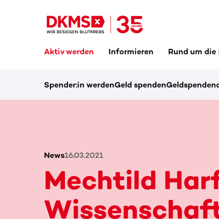
Aktiv werden
Informieren
Rund um die
Spender:in werden
Geld spenden
Geldspendena
News
16.03.2021
Mechtild Har
Wissenschaf