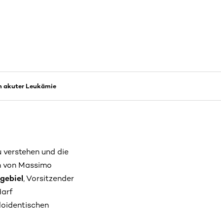
n akuter Leukämie
u verstehen und die
en von Massimo
gebiel
, Vorsitzender
Harf
ploidentischen