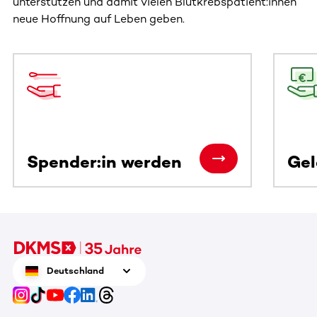
unterstützen und damit vielen Blutkrebspatient:innen
neue Hoffnung auf Leben geben.
Dieser Bereich enthält horizontal scrollbare Inhalte. Nutz
Spender:in werden
Ge
Deutschland