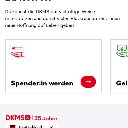
Du kannst die DKMS auf vielfältige Weise
unterstützen und damit vielen Blutkrebspatient:innen
neue Hoffnung auf Leben geben.
Dieser Bereich enthält horizontal scrollbare Inhalte. Nutz
Spender:in werden
Ge
Deutschland