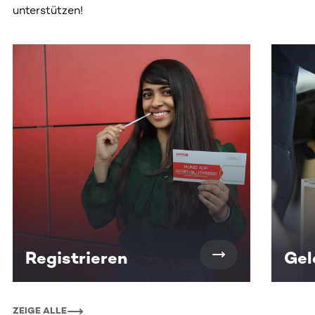
unterstützen!
Dieser Bereich enthält horizontal scrollbare Inhalte. Nutz
Registrieren
Gel
ZEIGE ALLE