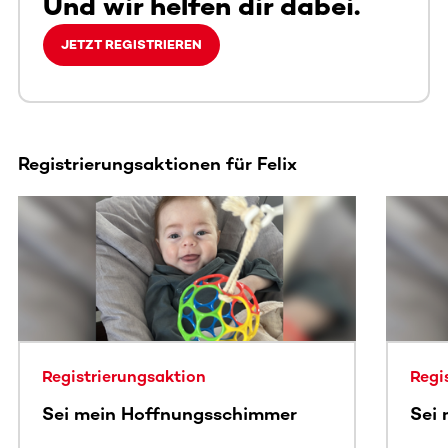
Und wir helfen dir dabei.
JETZT REGISTRIEREN
Registrierungsaktionen für Felix
Dieser Bereich enthält horizontal scrollbare Inhalte. Nutz
Registrierungsaktion
Regi
Sei mein Hoffnungsschimmer
Sei