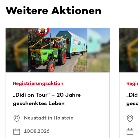
Weitere Aktionen
Dieser Bereich enthält horizontal scrollbare Inhalte. Nutz
Registrierungsaktion
Regi
„Didi on Tour“ – 20 Jahre
„Did
geschenktes Leben
ges
Neustadt in Holstein
10.08.2026