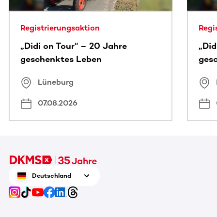
Registrierungsaktion
Regi
„Didi on Tour“ – 20 Jahre
„Did
geschenktes Leben
ges
Lüneburg
07.08.2026
Deutschland