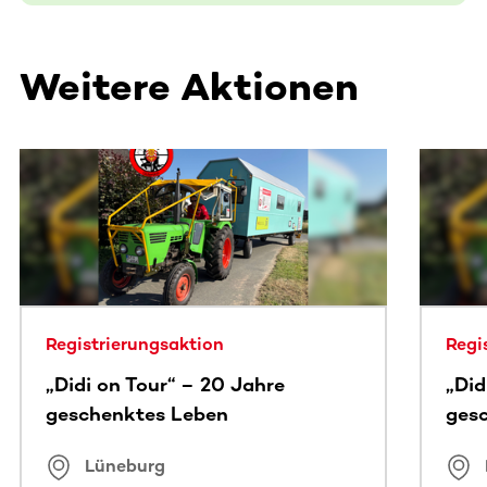
Weitere Aktionen
Dieser Bereich enthält horizontal scrollbare Inhalte. Nutz
Registrierungsaktion
Regi
„Didi on Tour“ – 20 Jahre
„Did
geschenktes Leben
ges
Lüneburg