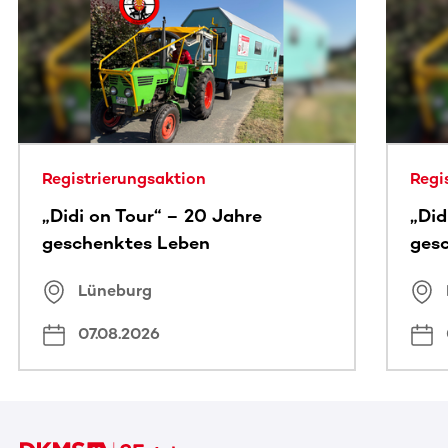
Dieser Bereich enthält horizontal scrollbare Inhalte. Nutz
Registrierungsaktion
Regi
„Didi on Tour“ – 20 Jahre
„Did
geschenktes Leben
ges
Lüneburg
07.08.2026