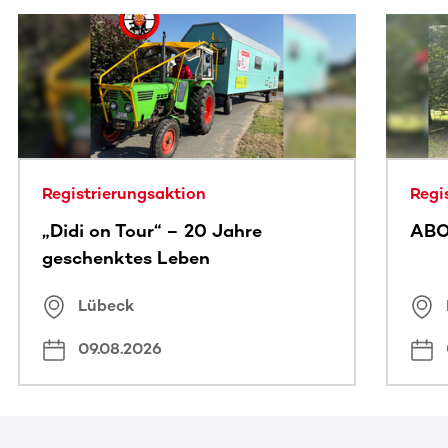
Dieser Bereich enthält horizontal scrollbare Inhalte. Nutz
Registrierungsaktion
Regi
„Didi on Tour“ – 20 Jahre
ABO
geschenktes Leben
Lübeck
09.08.2026