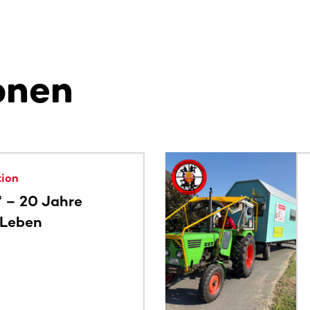
onen
alte. Nutze die Tab-Taste oder wische, um weitere Inhalte zu
tion
“ – 20 Jahre
 Leben