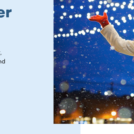
er
,
nd