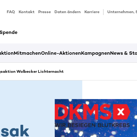
FAQ
Kontakt
Presse
Daten ändern
Karriere
Unternehmen, 
 Spende
ktion
Mitmachen
Online-Aktionen
Kampagnen
News & Sto
gsaktion Wolbecker Lichternacht
gsak