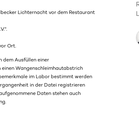
olbecker Lichternacht vor dem Restaurant
V.".
or Ort.
h dem Ausfüllen einer
en einen Wangenschleimhautabstrich
ebemerkmale im Labor bestimmt werden
ergangenheit in der Datei registrieren
l aufgenommene Daten stehen auch
ng.