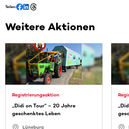
Teilen:
Weitere Aktionen
Dieser Bereich enthält horizontal scrollbare Inhalte. Nutz
Registrierungsaktion
Regi
„Didi on Tour“ – 20 Jahre
„Did
geschenktes Leben
ges
Lüneburg