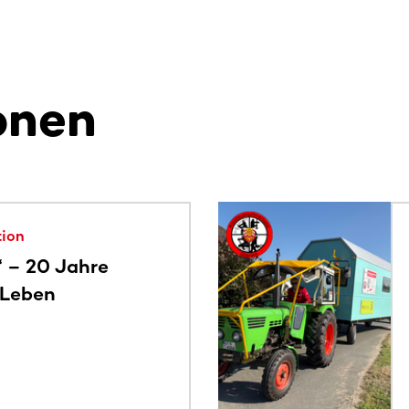
onen
alte. Nutze die Tab-Taste oder wische, um weitere Inhalte zu
tion
“ – 20 Jahre
 Leben