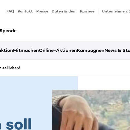
FAQ
Kontakt
Presse
Daten ändern
Karriere
Unternehmen, 
 Spende
ktion
Mitmachen
Online-Aktionen
Kampagnen
News & Sto
soll leben!
soll