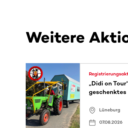
Weitere Akti
Dieser Bereich enthält horizontal scrollbare Inh
Registrierungsak
„Didi on Tour
geschenktes
Lüneburg
07.08.2026