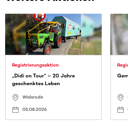
Dieser Bereich enthält horizontal scrollbare Inhalte. Nutz
Registrierungsaktion
Regi
„Didi on Tour“ – 20 Jahre
Gem
geschenktes Leben
Walsrode
05.08.2026