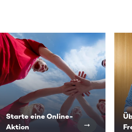
 sehen.
Starte eine Online-
Üb
Aktion
Fr