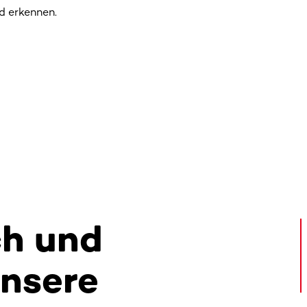
d erkennen.
ch und
unsere