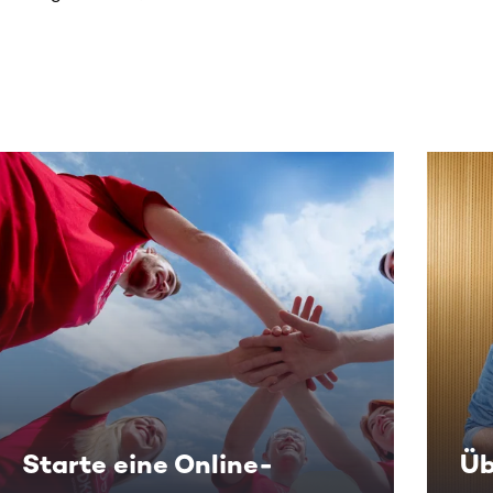
 sehen.
Starte eine Online-
Üb