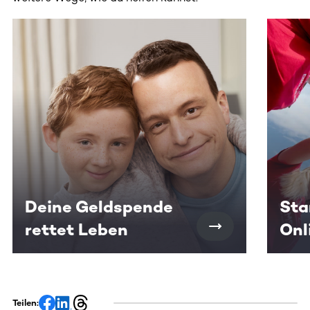
Dieser Bereich enthält horizontal scrollbare Inhalte. Nutz
Deine Geldspende
Sta
rettet Leben
Onl
Teilen: