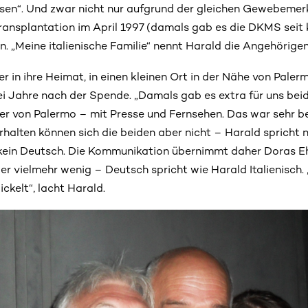
ssen“. Und zwar nicht nur aufgrund der gleichen Gewebemerkm
ansplantation im April 1997 (damals gab es die DKMS seit
. „Meine italienische Familie“ nennt Harald die Angehörigen
 er in ihre Heimat, in einen kleinen Ort in der Nähe von Pale
i Jahre nach der Spende. „Damals gab es extra für uns beid
r von Palermo – mit Presse und Fernsehen. Das war sehr be
erhalten können sich die beiden aber nicht – Harald spricht
a kein Deutsch. Die Kommunikation übernimmt daher Doras E
er vielmehr wenig – Deutsch spricht wie Harald Italienisch.
ckelt“, lacht Harald.