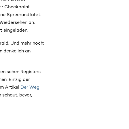
er Checkpoint
ine Spreerundfahrt.
Wiedersehen an.
t eingeladen.
rald. Und mehr noch:
n denke ich an
enischen Registers
en. Einzig der
em Artikel
Der Weg
n schaut, bevor,