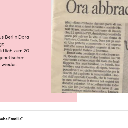
us Berlin Dora
ge
ktlich zum 20.
genetischen
 wieder.
sche Familie“