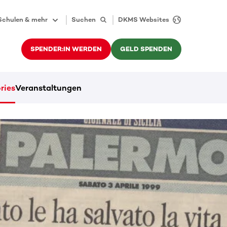
Schulen & mehr
Suchen
DKMS Websites
SPENDER:IN WERDEN
GELD SPENDEN
ries
Veranstaltungen