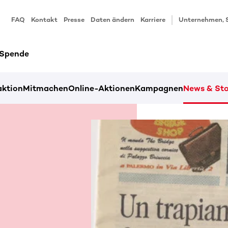
FAQ
Kontakt
Presse
Daten ändern
Karriere
Unternehmen, 
 Spende
ktion
Mitmachen
Online-Aktionen
Kampagnen
News & Sto