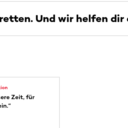
etten. Und wir helfen dir 
alte. Nutze die Tab-Taste oder wische, um weitere Inhalte zu
tion
ere Zeit, für
in.“
m