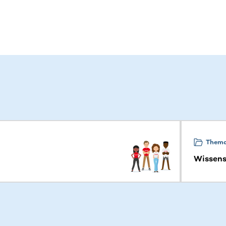
 sehen.
Them
Wissens