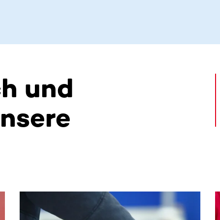
ch und
unsere
alte. Nutze die Tab-Taste oder wische, um weitere Inhalte zu