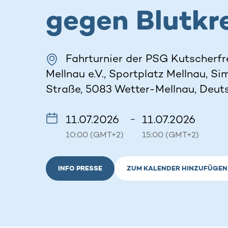
gegen Blutkr
Fahrturnier der PSG Kutscherf
Mellnau e.V., Sportplatz Mellnau, S
Straße, 5083 Wetter-Mellnau, Deut
11.07.2026
11.07.2026
–
10:00 (GMT+2)
15:00 (GMT+2)
INFO PRESSE
ZUM KALENDER HINZUFÜGEN