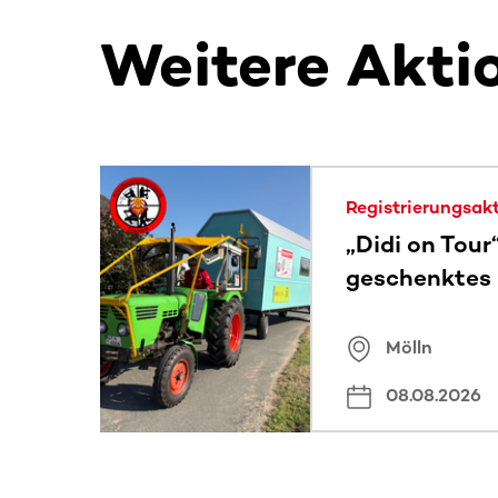
Weitere Akti
Dieser Bereich enthält horizontal scrollbare Inh
Registrierungsak
„Didi on Tour
geschenktes
Mölln
08.08.2026