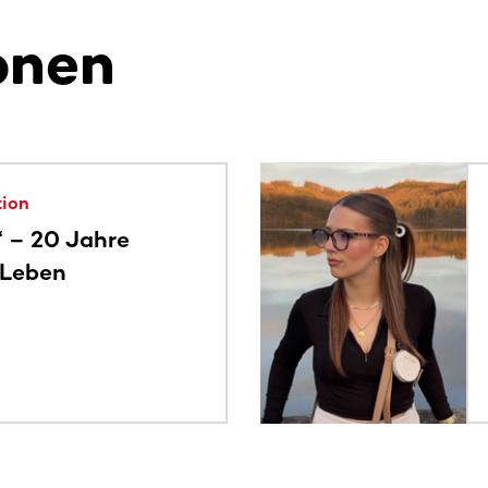
onen
alte. Nutze die Tab-Taste oder wische, um weitere Inhalte zu
tion
“ – 20 Jahre
 Leben