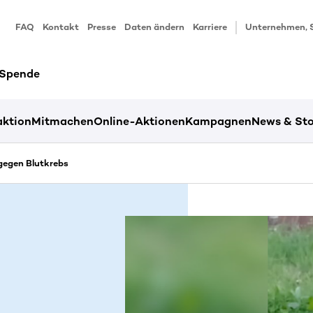
FAQ
Kontakt
Presse
Daten ändern
Karriere
Unternehmen, 
 Spende
ktion
Mitmachen
Online-Aktionen
Kampagnen
News & Sto
egen Blutkrebs