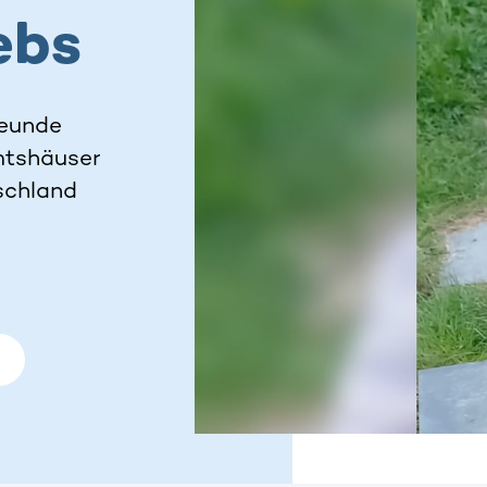
ebs
reunde
imtshäuser
schland