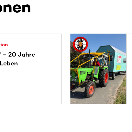
onen
alte. Nutze die Tab-Taste oder wische, um weitere Inhalte zu
tion
“ – 20 Jahre
 Leben