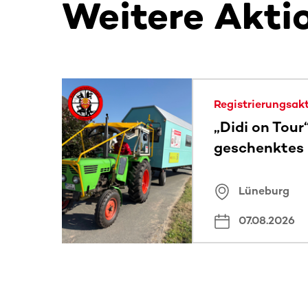
Weitere Akti
Dieser Bereich enthält horizontal scrollbare Inh
Registrierungsak
„Didi on Tour
geschenktes
Lüneburg
07.08.2026