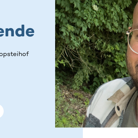
ende
opsteihof