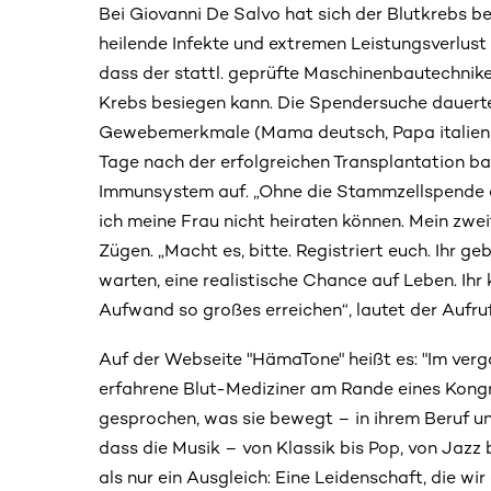
Bei Giovanni De Salvo hat sich der Blutkrebs be
heilende Infekte und extremen Leistungsverlust
dass der stattl. geprüfte Maschinenbautechnik
Krebs besiegen kann. Die Spendersuche dauert
Gewebemerkmale (Mama deutsch, Papa italieni
Tage nach der erfolgreichen Transplantation b
Immunsystem auf. „Ohne die Stammzellspende e
ich meine Frau nicht heiraten können. Mein zwei
Zügen. „Macht es, bitte. Registriert euch. Ihr 
warten, eine realistische Chance auf Leben. Ihr
Aufwand so großes erreichen“, lautet der Aufr
Auf der Webseite "HämaTone" heißt es: "Im ver
erfahrene Blut-Mediziner am Rande eines Kon
gesprochen, was sie bewegt – in ihrem Beruf u
dass die Musik – von Klassik bis Pop, von Jazz 
als nur ein Ausgleich: Eine Leidenschaft, die wi