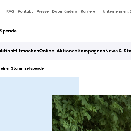
FAQ
Kontakt
Presse
Daten ändern
Karriere
Unternehmen, 
 Spende
ktion
Mitmachen
Online-Aktionen
Kampagnen
News & Sto
k einer Stammzellspende