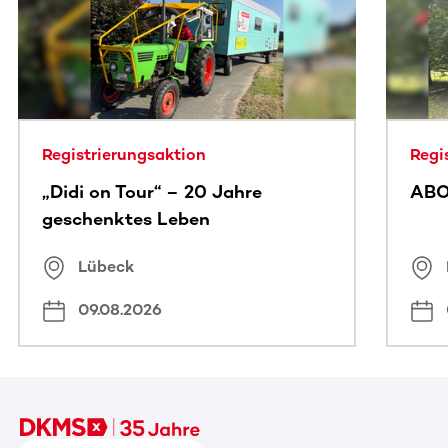
Registrierungsaktion
Regi
„Didi on Tour“ – 20 Jahre
ABO
geschenktes Leben
Lübeck
09.08.2026