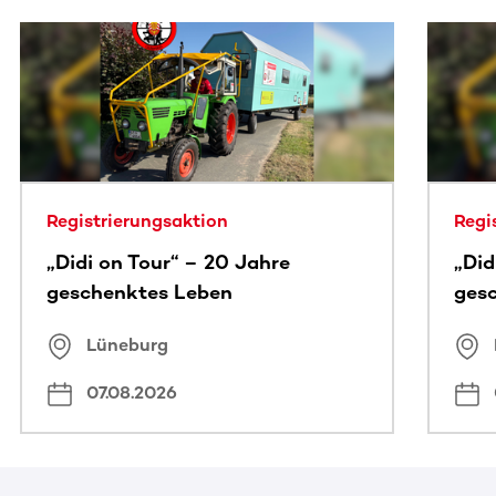
Dieser Bereich enthält horizontal scrollbare Inhalte. Nutz
Registrierungsaktion
Regi
„Didi on Tour“ – 20 Jahre
„Did
geschenktes Leben
ges
Lüneburg
07.08.2026