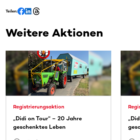
Teilen:
Weitere Aktionen
Dieser Bereich enthält horizontal scrollbare Inhalte. Nutz
Registrierungsaktion
Regi
„Didi on Tour“ – 20 Jahre
„Did
geschenktes Leben
ges