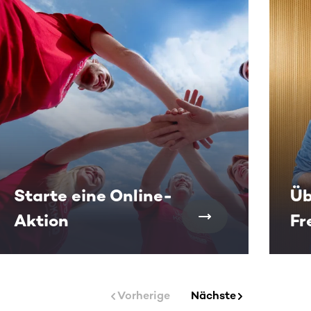
 sehen.
Starte eine Online-
Üb
Aktion
Fr
Vorherige
Nächste