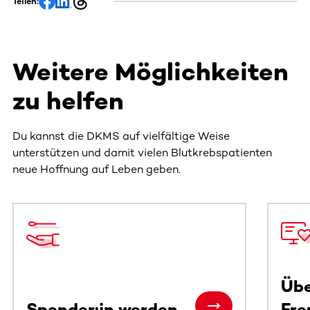
Teilen:
Weitere Möglichkeiten
zu helfen
Du kannst die DKMS auf vielfältige Weise
unterstützen und damit vielen Blutkrebspatienten
neue Hoffnung auf Leben geben.
Dieser Bereich enthält horizontal scrollbare Inhalte. Nutz
Übe
Spender:in werden
Fre