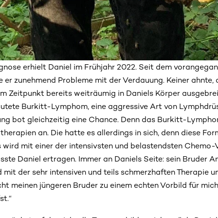
gnose erhielt Daniel im Frühjahr 2022. Seit dem vorangega
 er zunehmend Probleme mit der Verdauung. Keiner ahnte, 
em Zeitpunkt bereits weiträumig in Daniels Körper ausgebrei
autete Burkitt-Lymphom, eine aggressive Art von Lymphdrü
ng bot gleichzeitig eine Chance. Denn das Burkitt-Lymphom
herapien an. Die hatte es allerdings in sich, denn diese Fo
wird mit einer der intensivsten und belastendsten Chemo-V
ste Daniel ertragen. Immer an Daniels Seite: sein Bruder An
 mit der sehr intensiven und teils schmerzhaften Therapie 
t meinen jüngeren Bruder zu einem echten Vorbild für mich“,
st.“