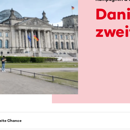
Dani
zwe
weite Chance