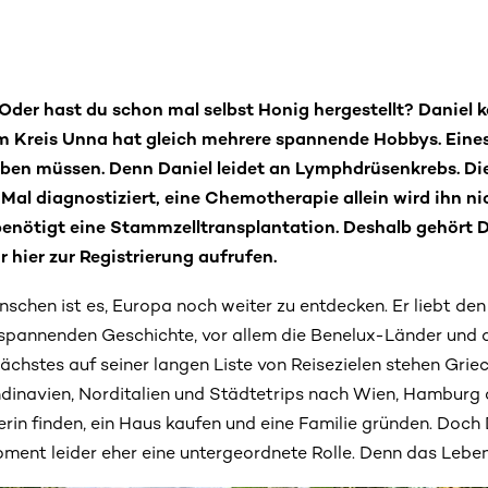
der hast du schon mal selbst Honig hergestellt? Daniel k
m Kreis Unna hat gleich mehrere spannende Hobbys. Eines
eben müssen. Denn Daniel leidet an Lymphdrüsenkrebs. D
 Mal diagnostiziert, eine Chemotherapie allein wird ihn n
enötigt eine Stammzelltransplantation. Deshalb gehört D
r hier zur Registrierung aufrufen.
schen ist es, Europa noch weiter zu entdecken. Er liebt den 
 spannenden Geschichte, vor allem die Benelux-Länder und
ächstes auf seiner langen Liste von Reisezielen stehen Griec
ndinavien, Norditalien und Städtetrips nach Wien, Hamburg
erin finden, ein Haus kaufen und eine Familie gründen. Doc
ment leider eher eine untergeordnete Rolle. Denn das Leben