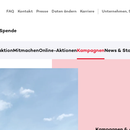
FAQ
Kontakt
Presse
Daten ändern
Karriere
Unternehmen, 
 Spende
ktion
Mitmachen
Online-Aktionen
Kampagnen
News & Sto
Kampagnen & A