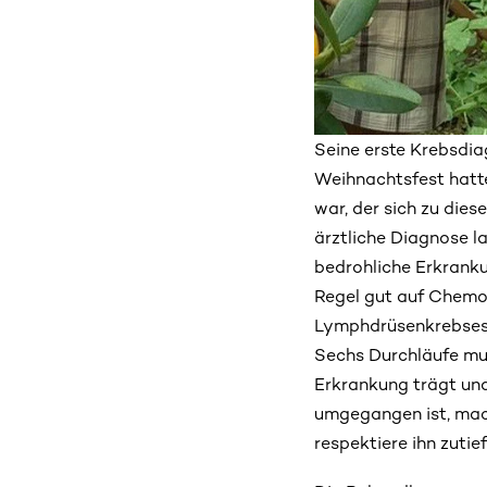
Seine erste Krebsdia
Weihnachtsfest hatte
war, der sich zu dies
ärztliche Diagnose l
bedrohliche Erkranku
Regel gut auf Chemot
Lymphdrüsenkrebses 
Sechs Durchläufe mus
Erkrankung trägt und
umgegangen ist, mach
respektiere ihn zutief