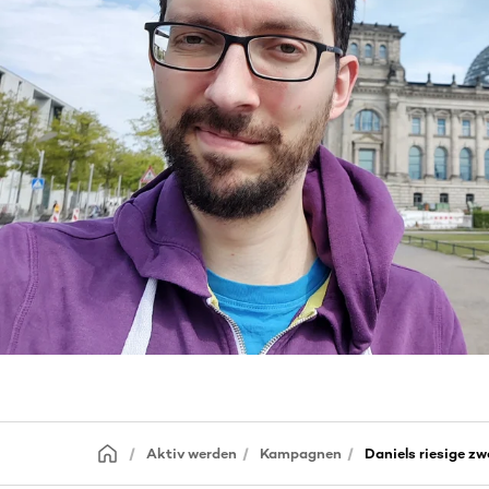
Aktiv werden
Kampagnen
Daniels riesige z