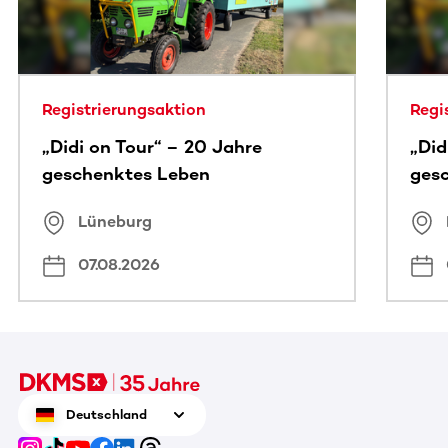
Registrierungsaktion
Regi
„Didi on Tour“ – 20 Jahre
„Did
geschenktes Leben
ges
Lüneburg
07.08.2026
Deutschland