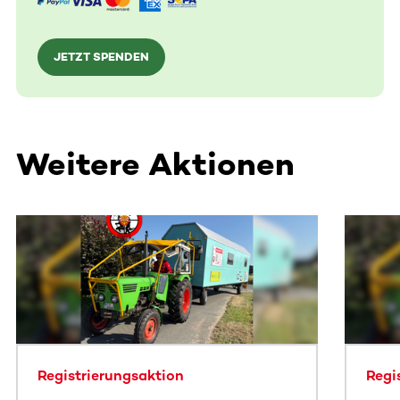
JETZT SPENDEN
Weitere Aktionen
Dieser Bereich enthält horizontal scrollbare Inhalte. Nutz
Registrierungsaktion
Regi