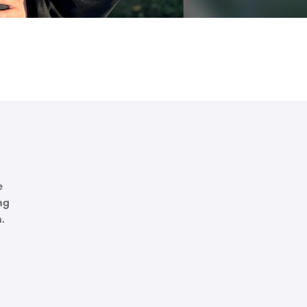
e
ng
.