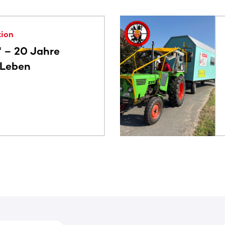
alte. Nutze die Tab-Taste oder wische, um weitere Inhalte zu
tion
“ – 20 Jahre
 Leben