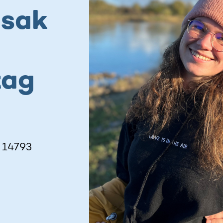
gsak
tag
, 14793