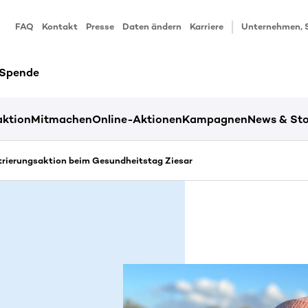
FAQ
Kontakt
Presse
Daten ändern
Karriere
Unternehmen, 
 Spende
ktion
Mitmachen
Online-Aktionen
Kampagnen
News & Sto
rierungsaktion beim Gesundheitstag Ziesar