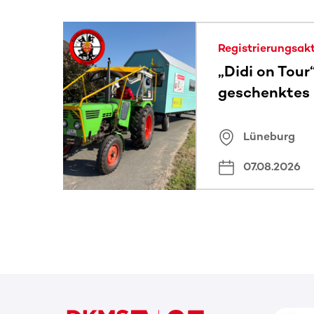
Dieser Bereich enthält horizontal scrollbare Inh
Registrierungsak
„Didi on Tour
geschenktes
Lüneburg
07.08.2026