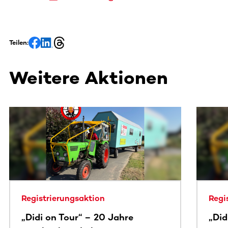
Teilen:
Weitere Aktionen
Dieser Bereich enthält horizontal scrollbare Inhalte. Nutz
Registrierungsaktion
Regi
„Didi on Tour“ – 20 Jahre
„Did