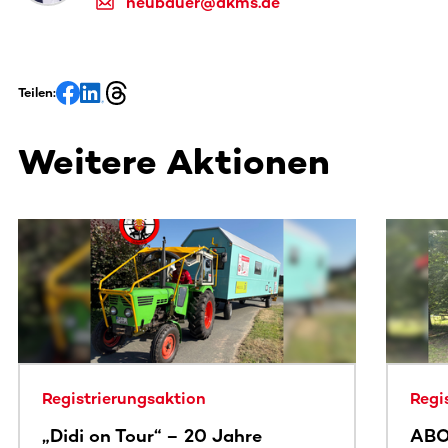
neubauer@dkms.de
Teilen:
Weitere Aktionen
Dieser Bereich enthält horizontal scrollbare Inhalte. Nutz
Registrierungsaktion
Regi
„Didi on Tour“ – 20 Jahre
ABO