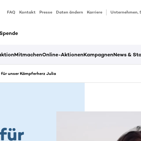
FAQ
Kontakt
Presse
Daten ändern
Karriere
Unternehmen, 
 Spende
ktion
Mitmachen
Online-Aktionen
Kampagnen
News & Sto
 für unser Kämpferherz Julia
für