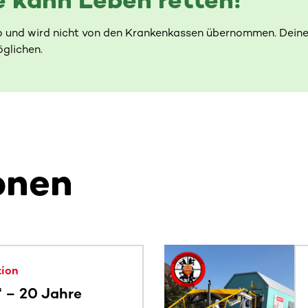
o und wird nicht von den Krankenkassen übernommen. Deine
glichen.
onen
alte. Nutze die Tab-Taste oder wische, um weitere Inhalte zu
tion
“ – 20 Jahre