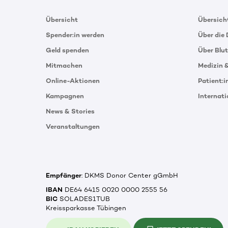
Übersicht
Übersich
Spender:in werden
Über die
Geld spenden
Über Blu
Mitmachen
Medizin 
Online-Aktionen
Patient:
Kampagnen
Internat
News & Stories
Veranstaltungen
Empfänger
: DKMS Donor Center gGmbH
IBAN
DE64 6415 0020 0000 2555 56
BIC
SOLADES1TUB
Kreissparkasse Tübingen