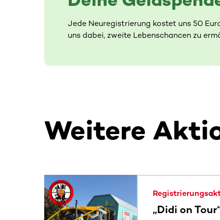
Jede Neuregistrierung kostet uns 50 Eur
uns dabei, zweite Lebenschancen zu ermö
Weitere Akti
Dieser Bereich enthält horizontal scrollbare Inh
Registrierungsak
„Didi on Tour