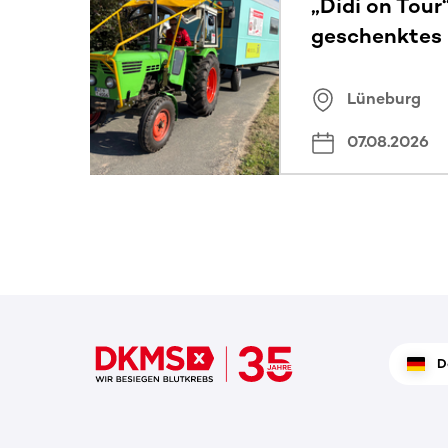
„Didi on Tour
geschenktes
Lüneburg
07.08.2026
D