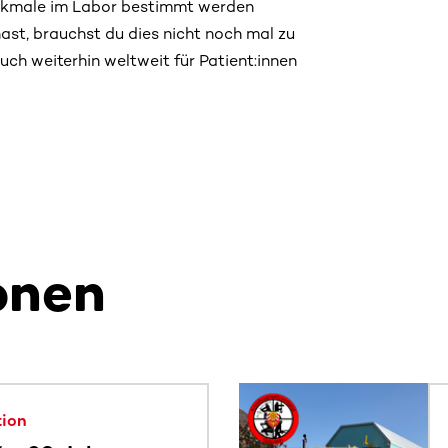
kmale im Labor bestimmt werden
ast, brauchst du dies nicht noch mal zu
h weiterhin weltweit für Patient:innen
onen
alte. Nutze die Tab-Taste oder wische, um weitere Inhalte zu
tion