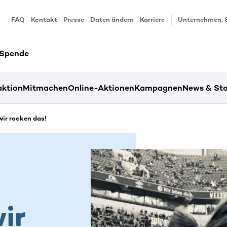
FAQ
Kontakt
Presse
Daten ändern
Karriere
Unternehmen, 
 Spende
ktion
Mitmachen
Online-Aktionen
Kampagnen
News & Sto
wir rocken das!
ir