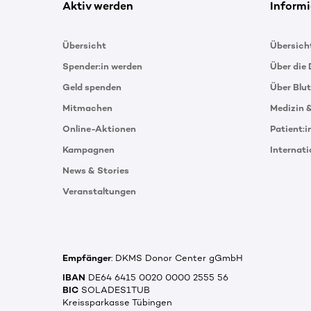
Aktiv werden
Informi
Übersicht
Übersich
Spender:in werden
Über die
Geld spenden
Über Blu
Mitmachen
Medizin 
Online-Aktionen
Patient:
Kampagnen
Internat
News & Stories
Veranstaltungen
Empfänger
: DKMS Donor Center gGmbH
IBAN
DE64 6415 0020 0000 2555 56
BIC
SOLADES1TUB
Kreissparkasse Tübingen