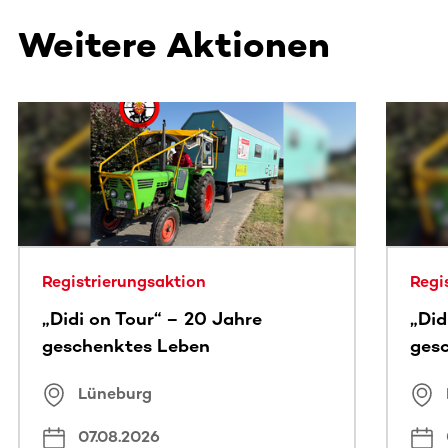
Weitere Aktionen
Dieser Bereich enthält horizontal scrollbare Inhalte. Nutz
Registrierungsaktion
Regi
„Didi on Tour“ – 20 Jahre
„Did
geschenktes Leben
ges
Lüneburg
07.08.2026