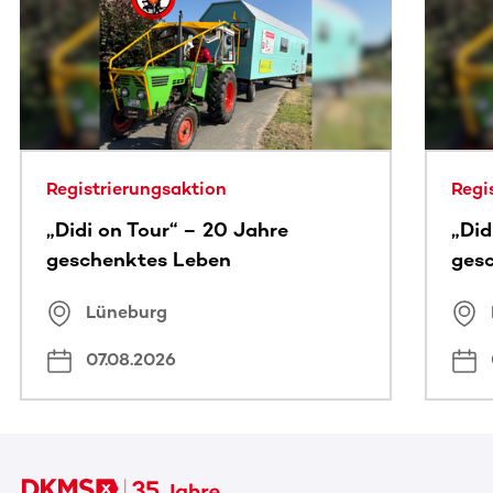
Dieser Bereich enthält horizontal scrollbare Inhalte. Nutz
Registrierungsaktion
Regi
„Didi on Tour“ – 20 Jahre
„Did
geschenktes Leben
ges
Lüneburg
07.08.2026