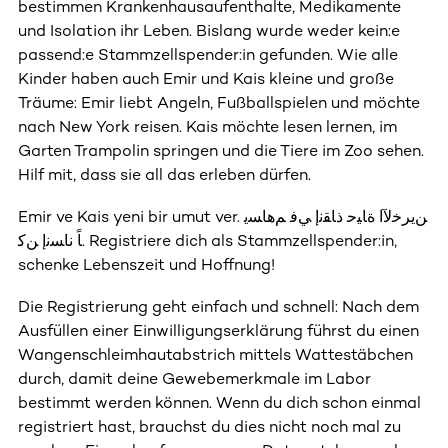
bestimmen Krankenhausaufenthalte, Medikamente
und Isolation ihr Leben. Bislang wurde weder kein:e
passend:e Stammzellspender:in gefunden. Wie alle
Kinder haben auch Emir und Kais kleine und große
Träume: Emir liebt Angeln, Fußballspielen und möchte
nach New York reisen. Kais möchte lesen lernen, im
Garten Trampolin springen und die Tiere im Zoo sehen.
Hilf mit, dass sie all das erleben dürfen.
Emir ve Kais yeni bir umut ver. ﻦﻳﺮﺧﻵا ةﺎﻴﺣ ذﺎﻘﻧإ ﻲﻓ ﻢﻫﺎﺴﻳ
ﺎً ﻧﺎﺴﻧإ ﻦﻛ. Registriere dich als Stammzellspender:in,
schenke Lebenszeit und Hoffnung!
Die Registrierung geht einfach und schnell: Nach dem
Ausfüllen einer Einwilligungserklärung führst du einen
Wangenschleimhautabstrich mittels Wattestäbchen
durch, damit deine Gewebemerkmale im Labor
bestimmt werden können. Wenn du dich schon einmal
registriert hast, brauchst du dies nicht noch mal zu