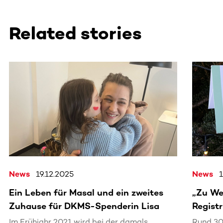
Related stories
Dieser Bereich enthält horizontal scrollbare Inhalte. Nutz
News
19.12.2025
News
Ein Leben für Masal und ein zweites
„Zu We
Zuhause für DKMS-Spenderin Lisa
Registr
Im Frühjahr 2021 wird bei der damals
Rund 30