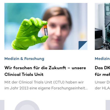
Dieser Bereich enthält horizontal scrollbare Inhalte. Nutz
Medizin & Forschung
Medizin
Wir forschen für die Zukunft – unsere
Das DK
Clinical Trials Unit
für me
Mit der Clinical Trials Unit (CTU) haben wir
Unser D
im Jahr 2013 eine eigene Forschungseinheit
der HLA
gegründet. Damit unterstützen wir die
von DKM
internationale Blutkrebsforschung und
werden d
bringen innovative Studien auf den Weg.